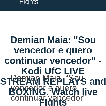
Fights
Demian Maia: "Sou
vencedor e quero
continuar vencedor" -
Kodi UfC LIVE
Demian Maia: “Sou
STREAM REPLAYS and
vencedor e quero
BOXING. Watch live
continuar vencedor”
Fights