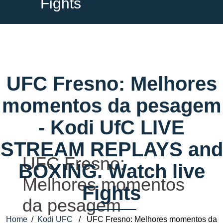
Fights
UFC Fresno: Melhores
momentos da pesagem
- Kodi UfC LIVE
STREAM REPLAYS and
UFC Fresno:
BOXING. Watch live
Melhores momentos
Fights
da pesagem
Home
/
Kodi UFC
/ UFC Fresno: Melhores momentos da