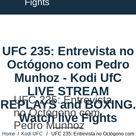
Fights
UFC 235: Entrevista no
Octógono com Pedro
Munhoz - Kodi UfC
LIVE STREAM
UFC 235: Entrevista
REPLAYS and BOXING.
no Octógono com
Watch live Fights
Pedro Munhoz
Home
/
Kodi UFC
/ UFC 235: Entrevista no Octógono com