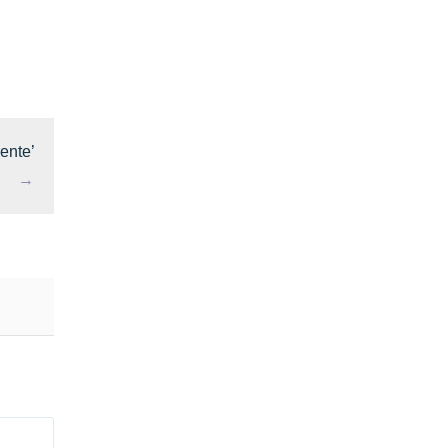
ente’
→