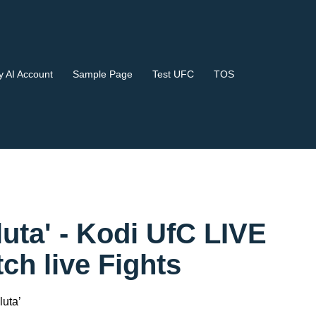
 AI Account
Sample Page
Test UFC
TOS
luta' - Kodi UfC LIVE
 live Fights
luta’