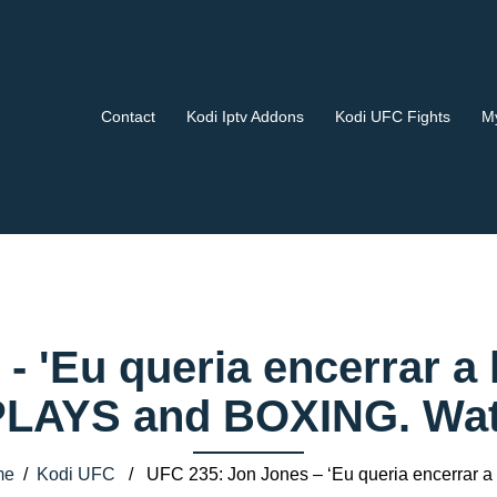
Contact
Kodi Iptv Addons
Kodi UFC Fights
My
 'Eu queria encerrar a 
AYS and BOXING. Watch
me
/
Kodi UFC
/ UFC 235: Jon Jones – ‘Eu queria encerrar a 