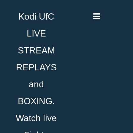
Kodi UfC
LIVE
STREAM
REPLAYS
and
BOXING.
Watch live