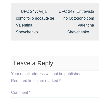
←
UFC 247: Veja
UFC 247: Entrevista
como foi o nocaute de
no Octógono com
Valentina
Valentina
Shevchenko
Shevchenko
→
Leave a Reply
Your email address will not be published.
Required fields are marked
*
Comment
*