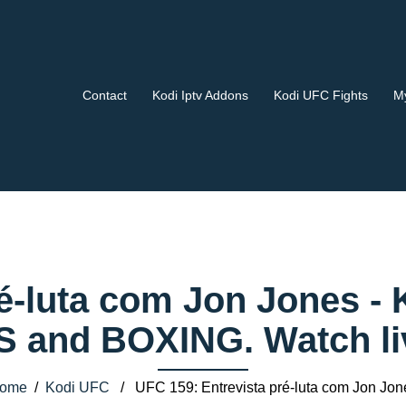
Contact
Kodi Iptv Addons
Kodi UFC Fights
My
ré-luta com Jon Jones 
 and BOXING. Watch liv
ome
/
Kodi UFC
/ UFC 159: Entrevista pré-luta com Jon Jon