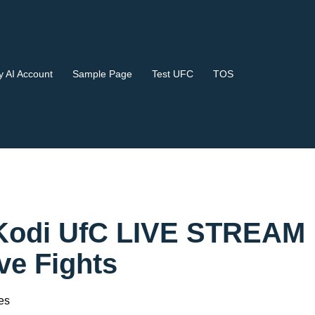
 AI Account
Sample Page
Test UFC
TOS
- Kodi UfC LIVE STREAM
e Fights
es