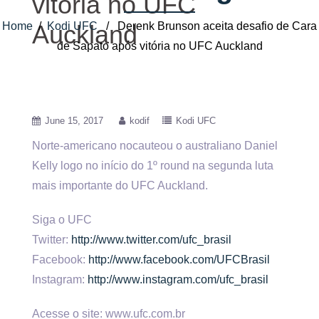
vitória no UFC
Home
/
Kodi UFC
/ Derenk Brunson aceita desafio de Cara
Auckland
de Sapato após vitória no UFC Auckland
June 15, 2017
kodif
Kodi UFC
Norte-americano nocauteou o australiano Daniel
Kelly logo no início do 1º round na segunda luta
mais importante do UFC Auckland.
Siga
o UFC
Twitter:
http://www.twitter.com/ufc_brasil
Facebook:
http://www.facebook.com/UFCBrasil
Instagram:
http://www.instagram.com/ufc_brasil
Acesse o site: www.ufc.com.br