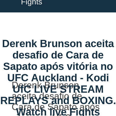
Fights
Derenk Brunson aceita
desafio de Cara de
Sapato após vitória no
UFC Auckland - Kodi
Derenk Brunson
UfC LIVE STREAM
aceita desafio de
REPLAYS and BOXING.
Cara de Sapato após
Watch live Fights