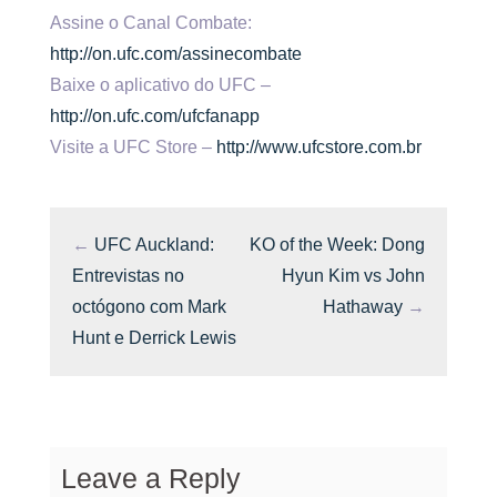
Assine o Canal Combate:
http://on.ufc.com/assinecombate
Baixe o aplicativo do UFC –
http://on.ufc.com/ufcfanapp
Visite a UFC Store –
http://www.ufcstore.com.br
←
UFC Auckland:
KO of the Week: Dong
Entrevistas no
Hyun Kim vs John
octógono com Mark
Hathaway
→
Hunt e Derrick Lewis
Leave a Reply