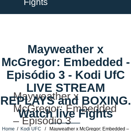
Fights
Mayweather x
McGregor: Embedded -
Episódio 3 - Kodi UfC
LIVE STREAM
Mayweather x
REPLAYS and BOXING.
McGregor: Embedded
Watch live Fights
– Episódio 3
Home
/
Kodi UFC
/ Mayweather x McGregor: Embedded –