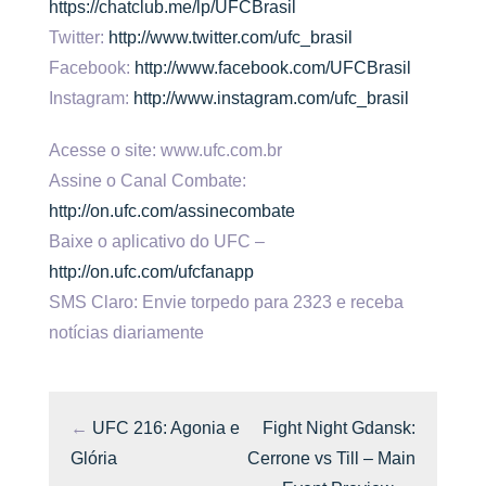
https://chatclub.me/lp/UFCBrasil
Twitter:
http://www.twitter.com/ufc_brasil
Facebook:
http://www.facebook.com/UFCBrasil
Instagram:
http://www.instagram.com/ufc_brasil
Acesse o site: www.ufc.com.br
Assine o Canal Combate:
http://on.ufc.com/assinecombate
Baixe o aplicativo do UFC –
http://on.ufc.com/ufcfanapp
SMS Claro: Envie torpedo para 2323 e receba
notícias diariamente
←
UFC 216: Agonia e
Fight Night Gdansk:
Glória
Cerrone vs Till – Main