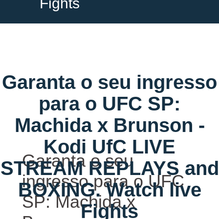
Fights
Garanta o seu ingresso
para o UFC SP:
Machida x Brunson -
Kodi UfC LIVE
Garanta o seu
STREAM REPLAYS and
ingresso para o UFC
BOXING. Watch live
SP: Machida x
Fights