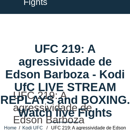
Fights
UFC 219: A
agressividade de
Edson Barboza - Kodi
UfC LIVE STREAM
UFC 219: A
REPLAYS and BOXING.
agressividade de
Watch live Fights
Edson Barboza
Home
/
Kodi UFC
/ UFC 219: A agressividade de Edson