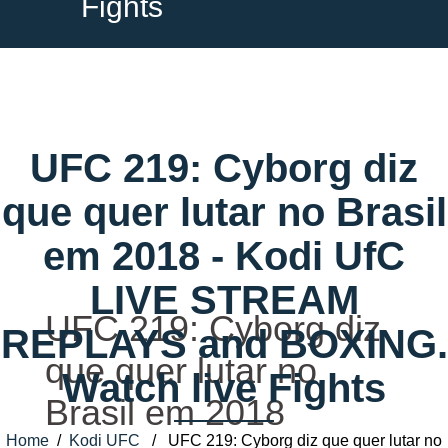
Fights
UFC 219: Cyborg diz
que quer lutar no Brasil
em 2018 - Kodi UfC
LIVE STREAM
UFC 219: Cyborg diz
REPLAYS and BOXING.
que quer lutar no
Watch live Fights
Brasil em 2018
Home
/
Kodi UFC
/ UFC 219: Cyborg diz que quer lutar no