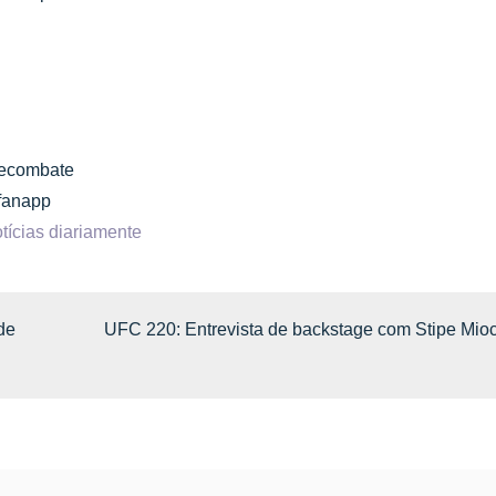
inecombate
cfanapp
tícias diariamente
de
UFC 220: Entrevista de backstage com Stipe Mioc