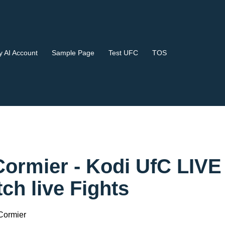
 AI Account
Sample Page
Test UFC
TOS
Cormier - Kodi UfC LIVE
 live Fights
Cormier