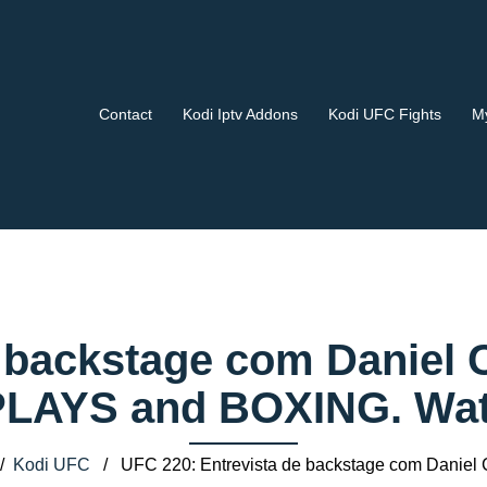
Contact
Kodi Iptv Addons
Kodi UFC Fights
My
 backstage com Daniel 
AYS and BOXING. Watch
/
Kodi UFC
/ UFC 220: Entrevista de backstage com Daniel 