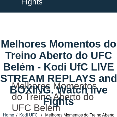
Fights
Melhores Momentos do
Treino Aberto do UFC
Belém - Kodi UfC LIVE
STREAM REPLAYS and
Melhores Momentos
BOXING. Watch live
do Treino Aberto do
Fights
UFC Belém
Home
/
Kodi UFC
/ Melhores Momentos do Treino Aberto