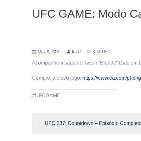
UFC GAME: Modo Car
May 9, 2019
kodif
Kodi UFC
Acompanhe a saga de Tyson “Bigode” Dias em 
Compre
já o seu jogo:
https://www.ea.com/pt-br/
______________________________
#UFCGAME
←
UFC 237: Countdown – Episódio Complet