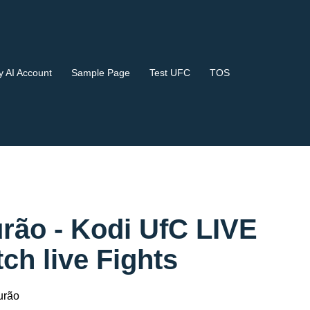
 AI Account
Sample Page
Test UFC
TOS
rão - Kodi UfC LIVE
 live Fights
urão