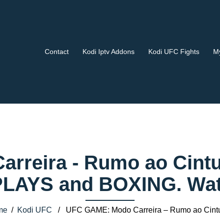
Contact
Kodi Iptv Addons
Kodi UFC Fights
My
reira - Rumo ao Cintu
AYS and BOXING. Watch
me
/
Kodi UFC
/ UFC GAME: Modo Carreira – Rumo ao Cint